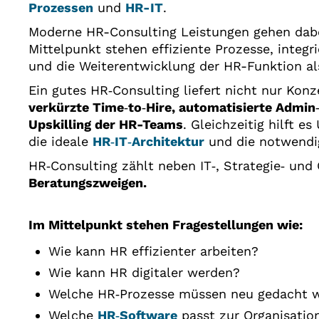
Prozessen
und
HR-IT
.
Moderne HR-Consulting Leistungen gehen dabe
Mittelpunkt stehen effiziente Prozesse, integ
und die Weiterentwicklung der HR-Funktion al
Ein gutes HR‑Consulting liefert nicht nur Ko
verkürzte Time
‑
to
‑
Hire, automatisierte Admin
Upskilling der HR-Teams
. Gleichzeitig hilft e
die ideale
HR‑IT‑Architektur
und die notwendi
HR‑Consulting zählt neben IT‑, Strategie‑ und
Beratungszweigen.
Im Mittelpunkt stehen Fragestellungen wie:
Wie kann HR effizienter arbeiten?
Wie kann HR digitaler werden?
Welche HR‑Prozesse müssen neu gedacht 
Welche
HR‑Software
passt zur Organisatio