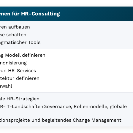
men für HR-Consulting
ren aufbauen
se schaffen
agmatischer Tools
g Modell definieren
monisierung
von HR-Services
tektur definieren
swahl
ale HR-Strategien
R-IT-LandschaftenGovernance, Rollenmodelle, globale
tionsprojekte und begleitendes Change Management