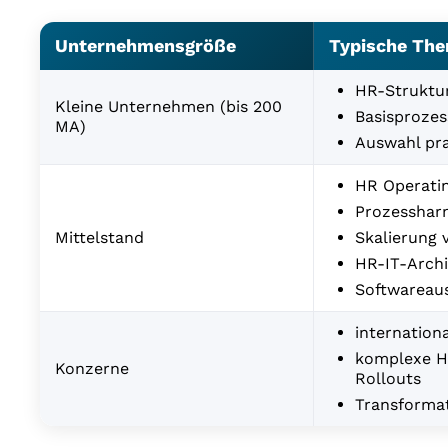
Unternehmensgröße
Typische The
HR-Struktu
Kleine Unternehmen (bis 200
Basisprozes
MA)
Auswahl pr
HR Operatin
Prozesshar
Mittelstand
Skalierung 
HR-IT-Archi
Softwareau
internation
komplexe H
Konzerne
Rollouts
Transforma