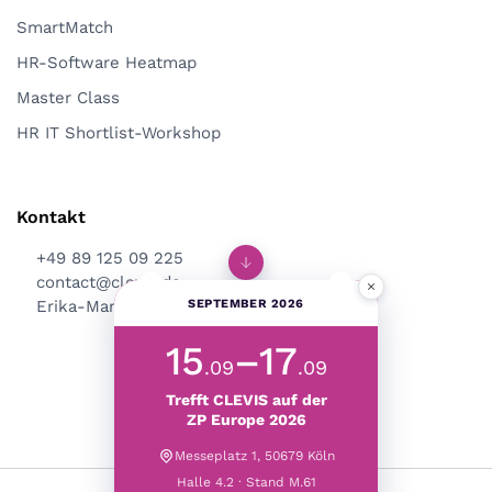
SmartMatch
HR-Software Heatmap
Master Class
HR IT Shortlist-Workshop
Kontakt
+49 89 125 09 225
contact@clevis.de
×
Erika-Mann-Str. 53, 80636 München
SEPTEMBER 2026
15
–17
.09
.09
Trefft CLEVIS auf der
ZP Europe 2026
Messeplatz 1, 50679 Köln
Halle 4.2 · Stand M.61