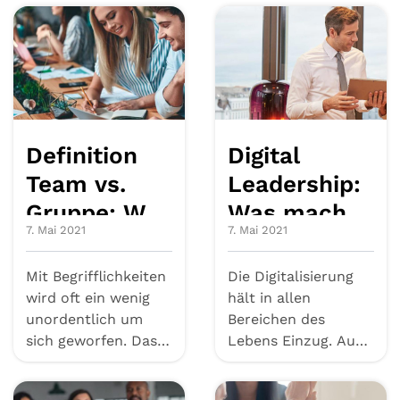
von Vorgesetzten e...
Mitarbeiter in diese
Zielve...
Definition
Digital
Team vs.
Leadership:
Gruppe: Was
Was macht
7. Mai 2021
7. Mai 2021
genau ist
einen guten
der
Digital
Mit Begrifflichkeiten
Die Digitalisierung
Unterschied?
Leader aus?
wird oft ein wenig
hält in allen
unordentlich um
Bereichen des
sich geworfen. Das
Lebens Einzug. Auch
ist auch beim „Team“
Unternehmen sind
der...
von der digital...