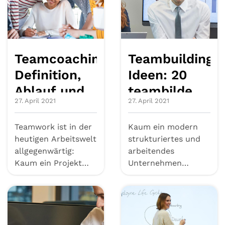
Teamcoaching:
Teambuilding-
Definition,
Ideen: 20
Ablauf und
teambildende
27. April 2021
27. April 2021
Methoden
Maßnahmen
Teamwork ist in der
Kaum ein modern
heutigen Arbeitswelt
strukturiertes und
allgegenwärtig:
arbeitendes
Kaum ein Projekt
Unternehmen
und kaum eine
kommt heute noch
Abteilung ka...
ohne funktionierende
Tea...