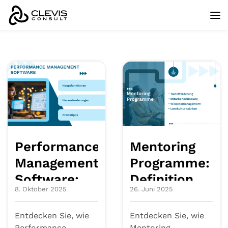
Performance
Mentoring
Management
Programme:
Software:
Definition,
8. Oktober 2025
26. Juni 2025
Hauptfunktionen,
Vorteile,
Herausforderungen
Arten und
Entdecken Sie, wie
Entdecken Sie, wie
Performance
Mentoring