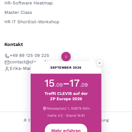
HR-Software Heatmap
Master Class
HR IT Shortlist-Workshop
Kontakt
+49 89 125 09 225
contact@clevis.de
×
SEPTEMBER 2026
Erika-Mann-Str. 53, 80636 München
15
–17
.09
.09
Trefft CLEVIS auf der
ZP Europe 2026
Messeplatz 1, 50679 Köln
Halle 4.2 · Stand M.61
© 2026 CLEVIS | HR Digitalisierung & Beratung
Mehr erfahren
Deutsch