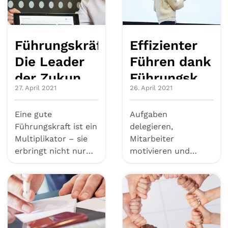
Führungskräfteentwicklung:
Effizienter
Die Leader
Führen dank
der Zukunft
Führungskräft
27. April 2021
26. April 2021
ausbilden
Coaching
Eine gute
Aufgaben
Führungskraft ist ein
delegieren,
Multiplikator – sie
Mitarbeiter
erbringt nicht nur
motivieren und
selbst eine hohe
bewerten: Als
Leistung, so...
Führungskraft muss
man eine Vielzahl ...