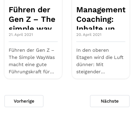
Führen der
Management-
Gen Z – The
Coaching:
simple way
Inhalte und
21. April 2021
20. April 2021
Ziele
Führen der Gen Z –
In den oberen
The Simple WayWas
Etagen wird die Luft
macht eine gute
dünner: Mit
Führungskraft für
steigender
junge Talente aus?
Hierarchie-Ebene
Wie geling...
wachsen auch die
Anforder...
Vorherige
Nächste