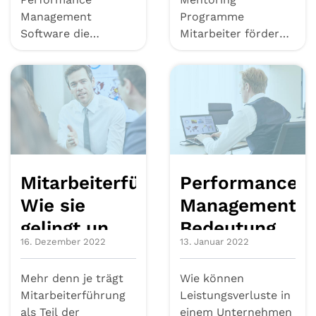
und
rechtliche
Management
Programme
Praxistipps
Aspekte
Software die
Mitarbeiter fördern,
Leistungsbeurteilung
binden und
optimiert,
Wissensaustausch
Feedbackkultu...
stärken – Ti...
Mitarbeiterführung:
Performance
Wie sie
Management:
gelingt und
Bedeutung,
16. Dezember 2022
13. Januar 2022
das
Ziele, Tools
Betriebsklima
und Praxis
Mehr denn je trägt
Wie können
stärkt
Mitarbeiterführung
Leistungsverluste in
als Teil der
einem Unternehmen