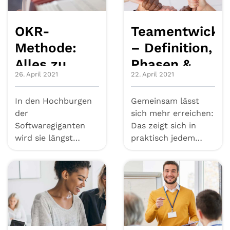
OKR-
Teamentwickl
Methode:
– Definition,
Alles zu
Phasen &
26. April 2021
22. April 2021
Objectives
Methoden
and Key
In den Hochburgen
Gemeinsam lässt
Results
der
sich mehr erreichen:
Softwaregiganten
Das zeigt sich in
wird sie längst
praktisch jedem
angewandt: Die
Unternehmen. Denn
Managementmethode
viele Aufga...
namens OKR. ...