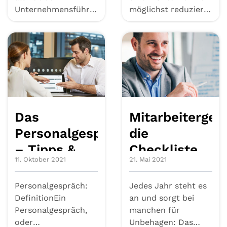
Unternehmensführung
möglichst reduziert
maßgeblich zum
und Potentiale
Erfolg eines U...
ausgeschöpft we...
Das
Mitarbeiterges
Personalgespräch
die
– Tipps &
Checkliste
11. Oktober 2021
21. Mai 2021
Erfolgsfaktoren
zum Erfolg
Personalgespräch:
Jedes Jahr steht es
DefinitionEin
an und sorgt bei
Personalgespräch,
manchen für
oder
Unbehagen: Das