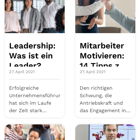
Leadership:
Mitarbeiter
Was ist ein
Motivieren:
Leader?
14 Tipps zur
27. April 2021
27. April 2021
Motivation
ihres Teams
Erfolgreiche
Den richtigen
Unternehmensführung
Schwung, die
hat sich im Laufe
Antriebskraft und
der Zeit stark
das Engagement in
gewandelt. Um in
die Belegschaft zu
der heutigen Unte...
tragen, die es für...