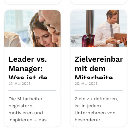
Mitarbeitergespräch
Mitarbeitergespräch.
(MAG), bezeichnet
Dabei ist diese...
im klas...
Leader vs.
Zielvereinbaru
Manager:
mit dem
Was ist der
Mitarbeiter:
21. Mai 2021
20. Mai 2021
genaue
Informationen
Unterschied?
und
Die Mitarbeiter
Ziele zu definieren,
Beispiele
begeistern,
ist in jedem
motivieren und
Unternehmen von
inspirieren – das
besonderer
wird heute vielfach
Bedeutung –