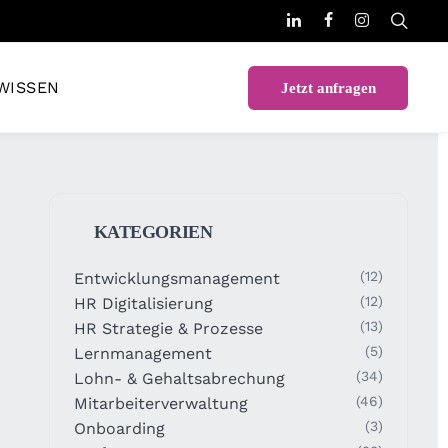
WISSEN
Jetzt anfragen
KATEGORIEN
(12)
Entwicklungsmanagement
(12)
HR Digitalisierung
(13)
HR Strategie & Prozesse
(5)
Lernmanagement
(34)
Lohn- & Gehaltsabrechung
(46)
Mitarbeiterverwaltung
(3)
Onboarding