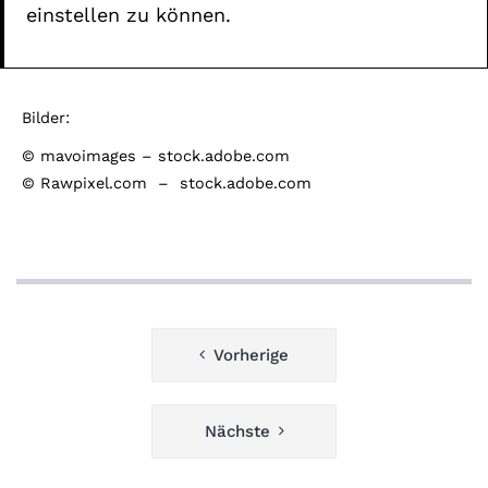
einstellen zu können.
Bilder:
©
mavoimages –
stock.adobe.com
© Rawpixel.com – stock.adobe.com
Beitragsnavigation
Vorherige
Nächste