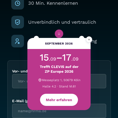
30 Min. Kennenlernen
Unverbindlich und vertraulich
×
Individuelle Expertenberatung
SEPTEMBER 2026
15
–17
.09
.09
Trefft CLEVIS auf der
Vor- und Nachname
*
ZP Europe 2026
Messeplatz 1, 50679 Köln
Halle 4.2 · Stand M.61
Mehr erfahren
E-Mail (geschäftlich)
*