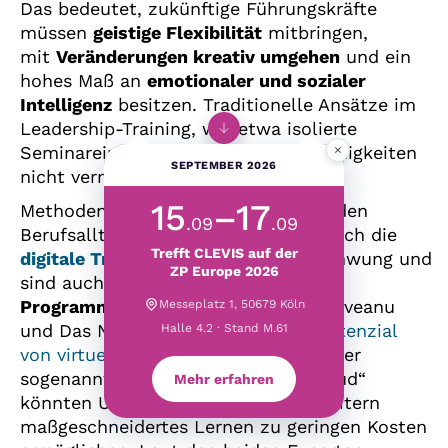
Das bedeutet, zukünftige Führungskräfte
müssen
geistige Flexibilität
mitbringen,
mit
Veränderungen kreativ umgehen
und ein
hohes Maß an
emotionaler und sozialer
Intelligenz
besitzen. Traditionelle Ansätze im
Leadership-Training, wie etwa isolierte
×
Seminareinheiten, können solche Fähigkeiten
SEPTEMBER 2026
nicht vermitteln.
15
–17
Methoden, die das Lernen besser in den
.09
.09
Berufsalltag integrieren, erfahren durch die
Trefft CLEVIS auf der
digitale Transformation
einen Aufschwung und
ZP Europe 2026
sind auch in
Leadership-
Programmen
nützlich: Mihnea Moldoveanu
Messeplatz 1, 50679 Köln
und Das Narayandas betonen das
Potenzial
Halle 4.2 · Stand M.61
von virtuellen Lernmethoden
. Mit einer
sogenannten „Personal Learning Cloud“
Mehr erfahren
könnten Unternehmen ihren Mitarbeitern
maßgeschneidertes Lernen zu geringen Kosten