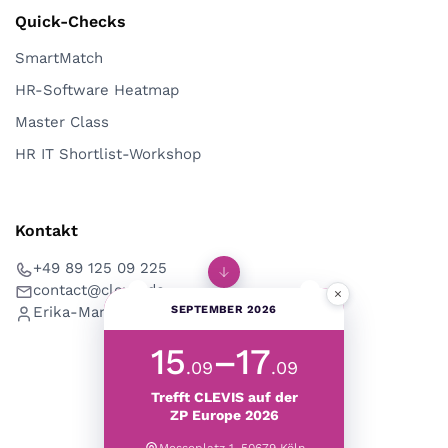
Quick-Checks
SmartMatch
HR-Software Heatmap
Master Class
HR IT Shortlist-Workshop
Kontakt
+49 89 125 09 225
contact@clevis.de
×
Erika-Mann-Str. 53, 80636 München
SEPTEMBER 2026
15
–17
.09
.09
Trefft CLEVIS auf der
ZP Europe 2026