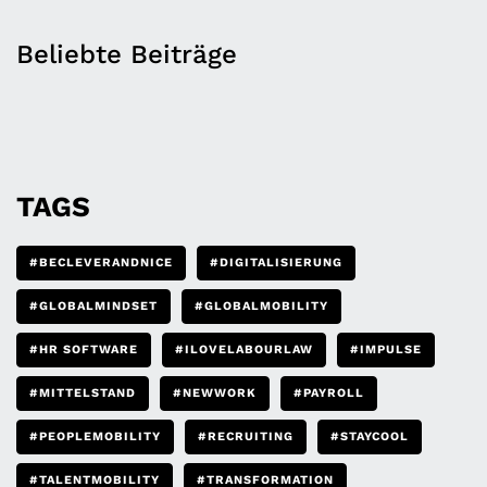
Beliebte Beiträge
TAGS
#BECLEVERANDNICE
#DIGITALISIERUNG
#GLOBALMINDSET
#GLOBALMOBILITY
#HR SOFTWARE
#ILOVELABOURLAW
#IMPULSE
#MITTELSTAND
#NEWWORK
#PAYROLL
#PEOPLEMOBILITY
#RECRUITING
#STAYCOOL
#TALENTMOBILITY
#TRANSFORMATION