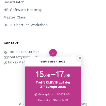
SmartMatch
HR-Software Heatmap
Master Class
HR IT Shortlist-Workshop
Kontakt
+49 89 125 09 225
contact@clevis.de
×
SEPTEMBER 2026
Erika-Mann-Str. 53, 80636 München
15
–17
.09
.09
Trefft CLEVIS auf der
ZP Europe 2026
Messeplatz 1, 50679 Köln
Halle 4.2 · Stand M.61
© 2026 CLEVIS | HR Digitalisierung & Beratung