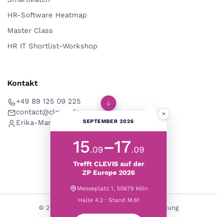
HR-Software Heatmap
Master Class
HR IT Shortlist-Workshop
Kontakt
+49 89 125 09 225
contact@clevis.de
×
Erika-Mann-Str. 53, 80636 München
SEPTEMBER 2026
15
–17
.09
.09
Trefft CLEVIS auf der
ZP Europe 2026
Messeplatz 1, 50679 Köln
Halle 4.2 · Stand M.61
© 2026 CLEVIS | HR Digitalisierung & Beratung