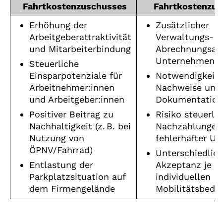
Fahrtkostenzuschusses
Fahrtkostenzu
Erhöhung der
Zusätzlicher
Arbeitgeberattraktivität
Verwaltungs- 
und Mitarbeiterbindung
Abrechnungsau
Unternehmen
Steuerliche
Einsparpotenziale für
Notwendigkeit 
Arbeitnehmer:innen
Nachweise und
und Arbeitgeber:innen
Dokumentation
Positiver Beitrag zu
Risiko steuerli
Nachhaltigkeit (z. B. bei
Nachzahlungen
Nutzung von
fehlerhafter U
ÖPNV/Fahrrad)
Unterschiedlic
Entlastung der
Akzeptanz je n
Parkplatzsituation auf
individuellen
dem Firmengelände
Mobilitätsbedü