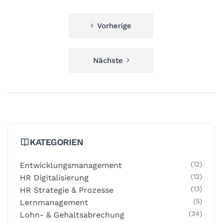
Beitragsnavigation
Vorherige
Nächste
KATEGORIEN
(12)
Entwicklungsmanagement
(12)
HR Digitalisierung
(13)
HR Strategie & Prozesse
(5)
Lernmanagement
(34)
Lohn- & Gehaltsabrechung