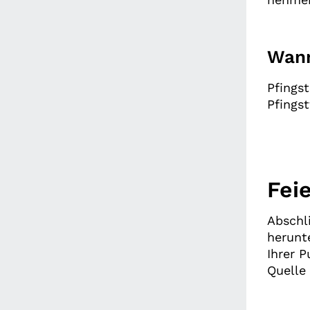
Wann
Pfings
Pfings
Fei
Abschl
herunt
Ihrer P
Quelle