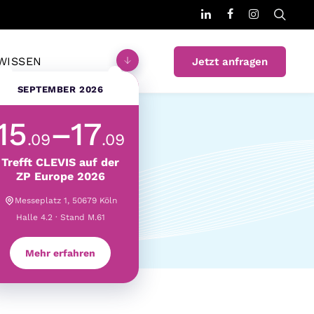
WISSEN
Jetzt anfragen
SEPTEMBER 2026
15
–17
.09
.09
Trefft CLEVIS auf der
achsen 2026
ZP Europe 2026
Messeplatz 1, 50679 Köln
Halle 4.2 · Stand M.61
Mehr erfahren