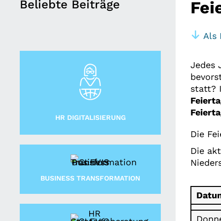
Beliebte Beiträge
Fei
Als 
Jedes 
bevors
statt?
Feiert
Feiert
HR DIGITALISIERUNG
Die Fe
Die akt
Nieder
BUSINESS TRANSFORMATION
Datu
Donne