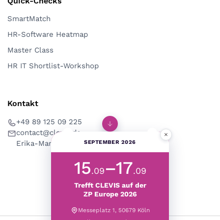
Quick-Checks
SmartMatch
HR-Software Heatmap
Master Class
HR IT Shortlist-Workshop
Kontakt
+49 89 125 09 225
contact@clevis.de
×
Erika-Mann-Str. 53, 80636 München
SEPTEMBER 2026
15
–17
.09
.09
Trefft CLEVIS auf der
ZP Europe 2026
Messeplatz 1, 50679 Köln