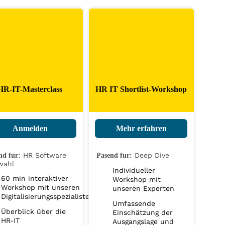
HR-IT-Masterclass
HR IT Shortlist-Workshop
Anmelden
Mehr erfahren
HR Software
Deep Dive
nd fur:
Pasend fur:
wahl
Individueller
60 min interaktiver
Workshop mit
Workshop mit unseren
unseren Experten
Digitalisierungsspezialisten
Umfassende
Überblick über die
Einschätzung der
HR-IT
Ausgangslage und