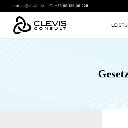
contact@clevis.de
T.: +49 89 125 09 225
LEIST
Gesetz