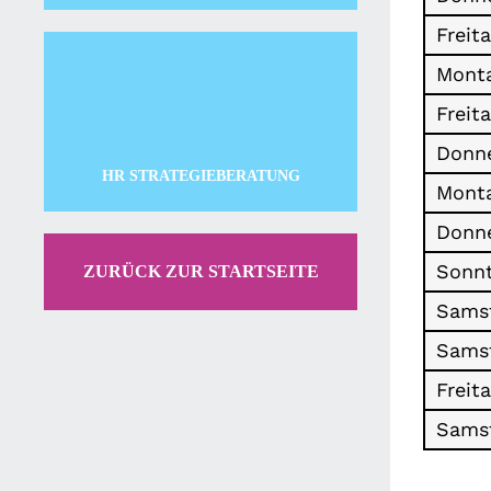
Freita
Monta
Freit
Donne
HR STRATEGIEBERATUNG
Monta
Donne
Sonnt
ZURÜCK ZUR STARTSEITE
Samst
Samst
Freit
Samst