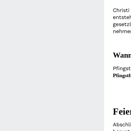
Christ
entsteh
gesetz
nehmen
Wann 
Pfings
Pfingstf
Feie
Abschl