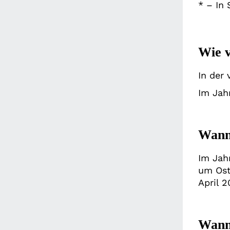
* – In
Wie v
In der 
Im Jah
Wann 
Im Jah
um Ost
April 2
Wann 