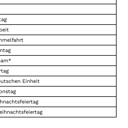
tag
beit
immelfahrt
ntag
nam*
rtag
eutschen Einheit
onstag
hnachtsfeiertag
eihnachtsfeiertag