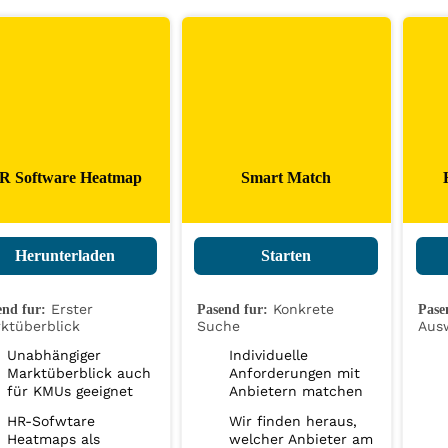
R Software Heatmap
Smart Match
Herunterladen
Starten
Erster
Konkrete
end fur:
Pasend fur:
Pase
ktüberblick
Suche
Aus
Unabhängiger
Individuelle
Marktüberblick auch
Anforderungen mit
für KMUs geeignet
Anbietern matchen
HR-Sofwtare
Wir finden heraus,
Heatmaps als
welcher Anbieter am