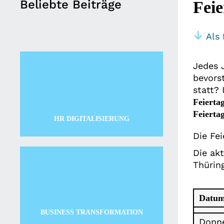
Beliebte Beiträge
Fei
Als 
Jedes 
bevors
statt?
Feierta
Feierta
HR DIGITALISIERUNG
Die Fe
Die akt
Thürin
Datu
BUSINESS TRANSFORMATION
Donne