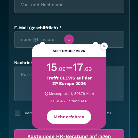
E-Mail (geschäftlich)
*
×
SEPTEMBER 2026
Nachricht
15
–17
.09
.09
Trefft CLEVIS auf der
ZP Europe 2026
Messeplatz 1, 50679 Köln
Halle 4.2 · Stand M.61
Hiermit stimme ich der
Datenschutzerklärung
zu.
Mehr erfahren