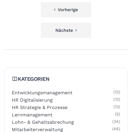
Beitragsnavigation
Vorherige
Nächste
KATEGORIEN
(12)
Entwicklungsmanagement
(12)
HR Digitalisierung
(13)
HR Strategie & Prozesse
(5)
Lernmanagement
(34)
Lohn- & Gehaltsabrechung
(46)
Mitarbeiterverwaltung