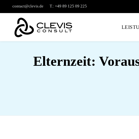
contact@clevis.de
T.: +49 89 125 09 225
LEIST
Elternzeit: Vorau