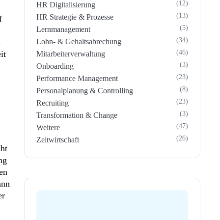
(12)
HR Digitalisierung
(13)
HR Strategie & Prozesse
f
(5)
Lernmanagement
(34)
.
Lohn- & Gehaltsabrechung
(46)
it
Mitarbeiterverwaltung
(3)
Onboarding
(23)
Performance Management
(8)
Personalplanung & Controlling
(23)
Recruiting
(3)
Transformation & Change
(47)
Weitere
(26)
Zeitwirtschaft
cht
ng
len
ann
er