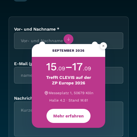
Vor- und Nachname
*
×
SEPTEMBER 2026
15
–17
E-Mail (geschäftlich)
*
.09
.09
Trefft CLEVIS auf der
ZP Europe 2026
Messeplatz 1, 50679 Köln
Nachricht
Halle 4.2 · Stand M.61
Mehr erfahren