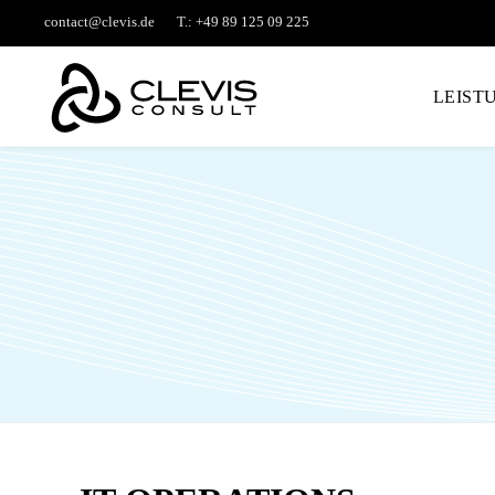
contact@clevis.de
T.: +49 89 125 09 225
LEIST