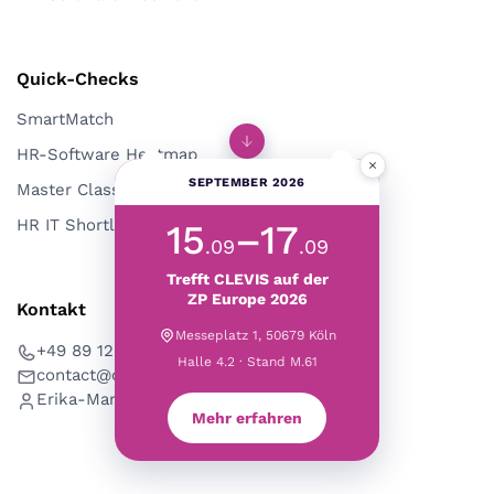
Quick-Checks
SmartMatch
HR-Software Heatmap
×
SEPTEMBER 2026
Master Class
HR IT Shortlist-Workshop
15
–17
.09
.09
Trefft CLEVIS auf der
ZP Europe 2026
Kontakt
Messeplatz 1, 50679 Köln
+49 89 125 09 225
Halle 4.2 · Stand M.61
contact@clevis.de
Erika-Mann-Str. 53, 80636 München
Mehr erfahren