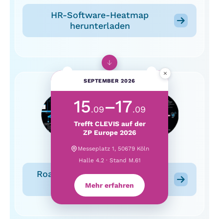
HR-Software-Heatmap
herunterladen
×
SEPTEMBER 2026
15
–17
.09
.09
Trefft CLEVIS auf der
ZP Europe 2026
Messeplatz 1, 50679 Köln
Halle 4.2 · Stand M.61
Roadmap zur HR-IT-Strategie
herunterladen
Mehr erfahren