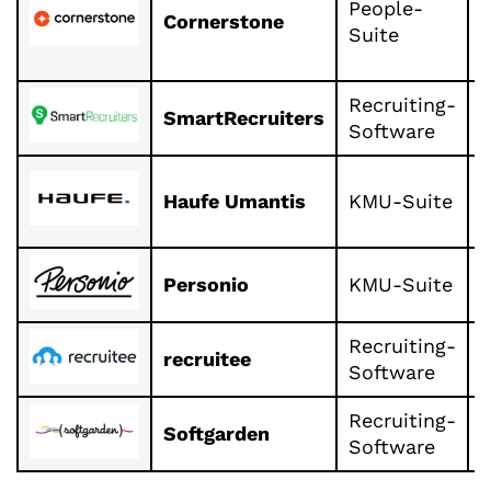
People-
S
Cornerstone
Suite
B
H
Recruiting-
SmartRecruiters
R
Software
S
Haufe Umantis
KMU-Suite
R
M
M
Personio
KMU-Suite
Recruiting-
recruitee
R
Software
Recruiting-
Softgarden
R
Software