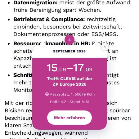
Datenmigration:
meist der größte Aufwand;
frühe Bereinigung spart Wochen.
Betriebsrat & Compliance:
rechtzeitig
einbinden, besonders bei Zeitwirtschaft,
Dokumentenprozessen oder ESS/MSS.
Ressourcenknappheit in HR:
Projekte
×
scheitern selten technisch, aber oft an
SEPTEMBER 2026
Kapazitäten – realistische Planung ist
15
–17
entscheidend.
.09
.09
Schnittstellen:
Best-of-Breed benötigt
Trefft CLEVIS auf der
mehr technische Klarheit und robustes
ZP Europe 2026
Monitoring.
Messeplatz 1, 50679 Köln
Halle 4.2 · Stand M.61
Mit der richtigen Vorbereitung lassen sich
Risiken reduzieren und die Einführung spürbar
beschleunigen. Besonders KMU profitieren von
Mehr erfahren
klaren Standards und kurzen
Entscheidungswegen, während