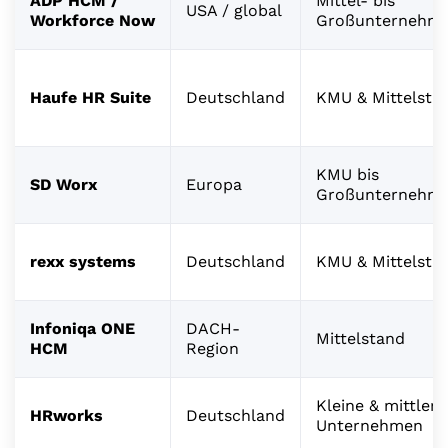
ADP HCM /
Mittel- bis
USA / global
Workforce Now
Großunternehm
Haufe HR Suite
Deutschland
KMU & Mittelsta
KMU bis
SD Worx
Europa
Großunternehm
rexx systems
Deutschland
KMU & Mittelsta
Infoniqa ONE
DACH-
Mittelstand
HCM
Region
Kleine & mittlere
HRworks
Deutschland
Unternehmen