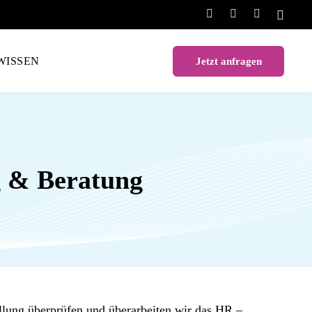
WISSEN
Jetzt anfragen
g & Beratung
llung überprüfen und überarbeiten wir das HR –