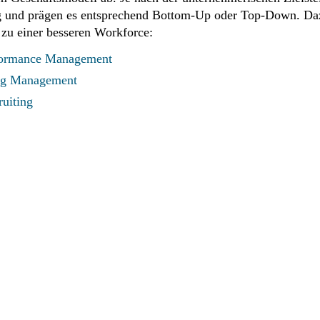
htung und prägen es entsprechend Bottom-Up oder Top-Down. D
 zu einer besseren Workforce:
formance Management
ng Management
ruiting
e optimieren – oder die HR 
ategisch ausrichten?