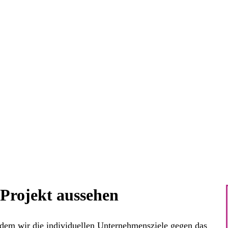
 dass die richtigen Mitarbeitenden zur richtigen Zeit am ric
e in eine integrierte HR-Strategie eingebettet sind und kons
 und verbinden strategische Zielbilder, Prozessdesign und digitale Um
r auch ganz einfach zu HR-Prozessen und -Strategie b
 unterstützen Sie – ob im punktuellen Sparring oder in einer End-to-End-Begle
Projekt aussehen
dem wir die individuellen Unternehmensziele gegen das