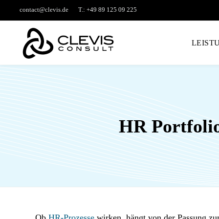
contact@clevis.de
T.: +49 89 125 09 225
LEIST
HR Portfoli
Ob
HR-Prozesse
wirken, hängt von der Passung zum