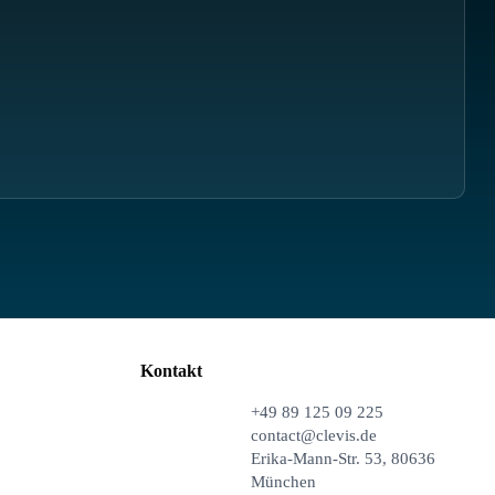
Kontakt
+49 89 125 09 225
contact@clevis.de
Erika-Mann-Str. 53, 80636
München