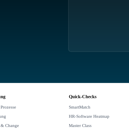
ung
Quick-Checks
 Prozesse
SmartMatch
rung
HR-Software Heatmap
n & Change
Master Class