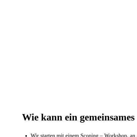
Leistungsfähige HR-Prozesse stellen sicher,
entfalten HR-Prozesse jedoch erst, wenn si
Wir liefern eine ganzheitliche Betrachtung
Mehr dazu, wie wi
Wir
Wie kann ein gemeinsames 
Wir starten mit einem Scoping – Workshop, an 