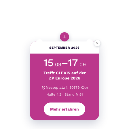
×
SEPTEMBER 2026
15
–17
.09
.09
Trefft CLEVIS auf der
ZP Europe 2026
Messeplatz 1, 50679 Köln
Halle 4.2 · Stand M.61
Mehr erfahren