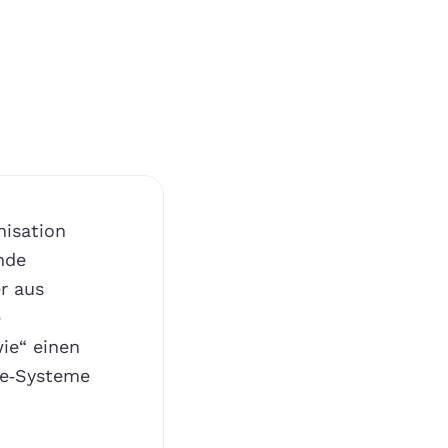
nisation
nde
r aus
e
ie“ einen
se‑Systeme