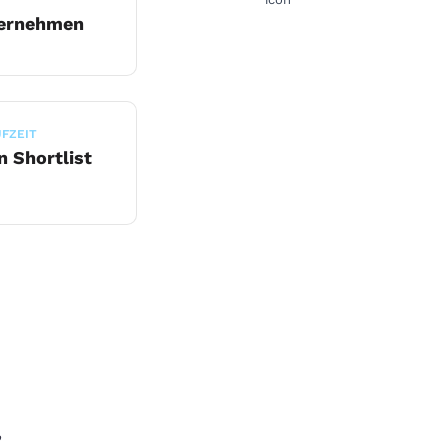
ernehmen
FZEIT
 Shortlist
,