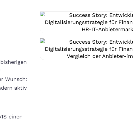
bisherigen
r
er Wunsch:
ndern aktiv
.
VIS einen