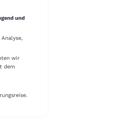
n
legend und
 Analyse,
nten wir
it dem
rungsreise.