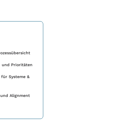
rozessübersicht
d und Prioritäten
 für Systeme &
 und Alignment