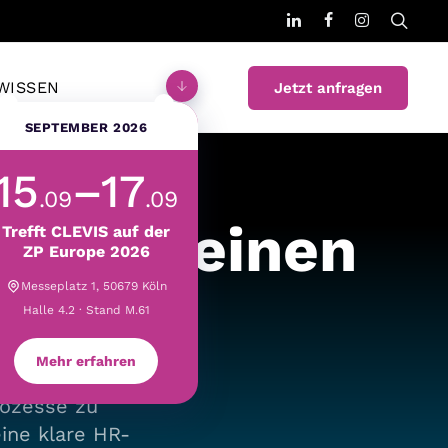
WISSEN
Jetzt anfragen
SEPTEMBER 2026
15
–17
.09
.09
ie für einen
Trefft CLEVIS auf der
ZP Europe 2026
Messeplatz 1, 50679 Köln
ter
Halle 4.2 · Stand M.61
Mehr erfahren
rozesse zu
eine klare HR-