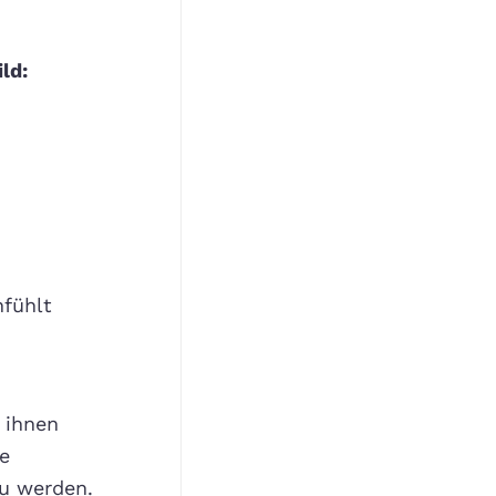
ld:
nfühlt
 ihnen
e
u werden.