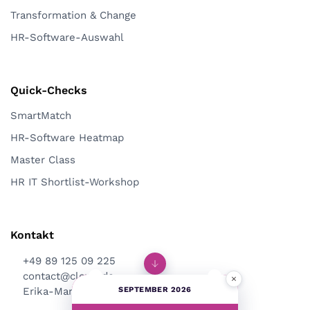
Transformation & Change
HR-Software-Auswahl
Quick-Checks
SmartMatch
HR-Software Heatmap
Master Class
HR IT Shortlist-Workshop
Kontakt
+49 89 125 09 225
contact@clevis.de
×
SEPTEMBER 2026
Erika-Mann-Str. 53, 80636 München