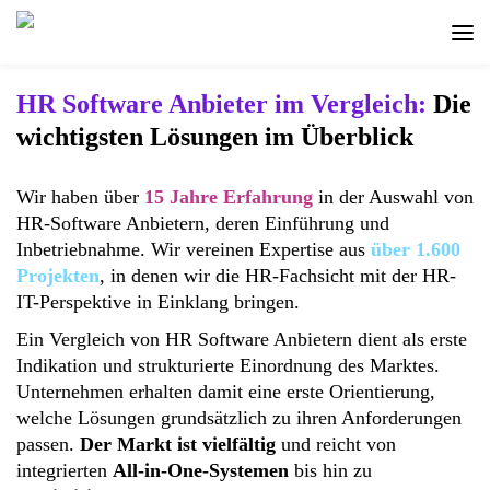
HR Software Anbieter im Vergleich:
Die
wichtigsten Lösungen im Überblick
Filter
Wir haben über
15 Jahre Erfahrung
in der Auswahl von
FUNKTIONALITÄTEN
HR-Software Anbietern, deren Einführung und
DER
Inbetriebnahme. Wir vereinen Expertise aus
über 1.600
LÖSUNG
Projekten
, in denen wir die HR-Fachsicht mit der HR-
IT-Perspektive in Einklang bringen.
HR
Ein Vergleich von HR Software Anbietern dient als erste
Core
Indikation und strukturierte Einordnung des Marktes.
Unternehmen erhalten damit eine erste Orientierung,
Payroll
welche Lösungen grundsätzlich zu ihren Anforderungen
passen.
Der Markt ist vielfältig
und reicht von
Zeitwirtschaft
integrierten
All-in-One-Systemen
bis hin zu