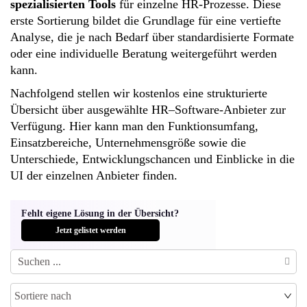
Recruiting
spezialisierten Tools
für einzelne HR-Prozesse. Diese
&
erste Sortierung bildet die Grundlage für eine vertiefte
Onboarding
Analyse, die je nach Bedarf über standardisierte Formate
oder eine individuelle Beratung weitergeführt werden
Performance
kann.
& Talent
Nachfolgend stellen wir kostenlos eine strukturierte
Mgmt
Übersicht über ausgewählte HR–Software-Anbieter zur
Verfügung. Hier kann man den Funktionsumfang,
Entwicklungsmanagement
Einsatzbereiche, Unternehmensgröße sowie die
Unterschiede, Entwicklungschancen und Einblicke in die
Lernmanagement
UI der einzelnen Anbieter finden.
Weitere
Funktionen
Fehlt eigene Lösung in der Übersicht?
Jetzt gelistet werden
UNTERNEHMENSGRÖSSE
0 - 100
Mitarbeitende
101 - 500
Sortiere nach
Mitarbeitende