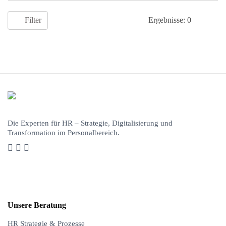
501 - 2.000
Mitarbeitende
2.001 - 5.000
Filter
Ergebnisse: 0
Mitarbeitende
> 5.000
Mitarbeitende
ART
DES
ANBIETERS
Suite
Best
of
Die Experten
für HR – Strategie, Digitalisierung und
Transformation im Personalbereich.
Third
Breed
Party
Unsere Beratung
HR Strategie & Prozesse